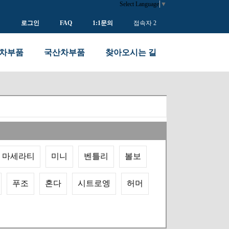
Select Language
▼
입
로그인
FAQ
1:1문의
접속자 2
차부품
국산차부품
찾아오시는 길