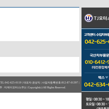
:042-625-0119 | 대표자:권성익 | 사업자등록번호:812-87-01397 |
제이모터스(주)) | Copyright(c) All Rights Reserved.