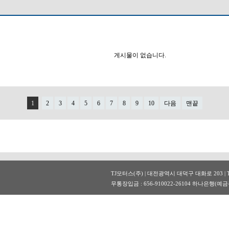
게시물이 없습니다.
1
2
3
4
5
6
7
8
9
10
다음
맨끝
TJ모터스(주) | 대전광역시 대덕구 대화로 203 | TEL
무통장입금 : 656-910022-26104 하나은행(예금주 : 티